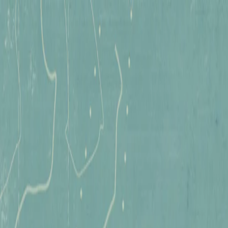
Tomb Raider:
Legacy of Atlantis
Tomb Raider:
Catalyst
Actualités
Précommander dès maintenant
Précommander dès maintenant
Ajoutez le jeu à votre liste de souhaits dès