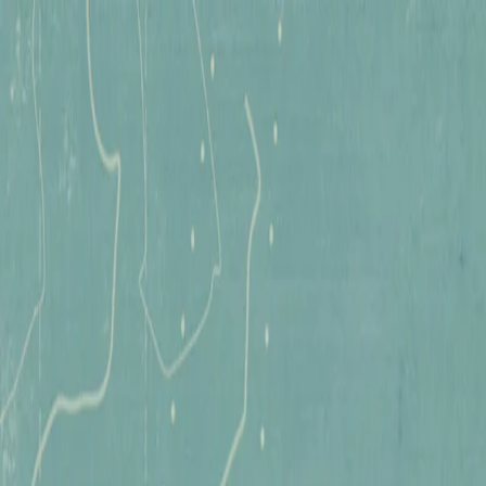
Tomb Raider:
Legacy of Atlantis
Tomb Raider:
Catalyst
Novedades
Reserva ya
Reserva ya
Agregar ahora